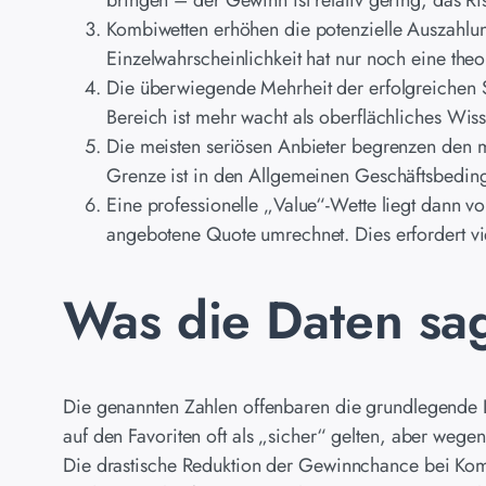
Kombiwetten erhöhen die potenzielle Auszahlun
Einzelwahrscheinlichkeit hat nur noch eine theo
Die überwiegende Mehrheit der erfolgreichen Sp
Bereich ist mehr wacht als oberflächliches Wiss
Die meisten seriösen Anbieter begrenzen den 
Grenze ist in den Allgemeinen Geschäftsbedin
Eine professionelle „Value“-Wette liegt dann v
angebotene Quote umrechnet. Dies erfordert v
Was die Daten sa
Die genannten Zahlen offenbaren die grundlegende L
auf den Favoriten oft als „sicher“ gelten, aber wege
Die drastische Reduktion der Gewinnchance bei Kombi
sind teuer erkauft mit einer sehr geringen Eintritts