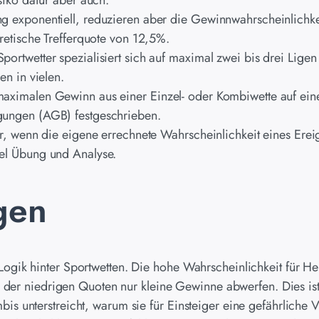
g exponentiell, reduzieren aber die Gewinnwahrscheinlichkei
retische Trefferquote von 12,5%.
ortwetter spezialisiert sich auf maximal zwei bis drei Ligen
en in vielen.
maximalen Gewinn aus einer Einzel- oder Kombiwette auf e
gungen (AGB) festgeschrieben.
or, wenn die eigene errechnete Wahrscheinlichkeit eines Erei
iel Übung und Analyse.
gen
ogik hinter Sportwetten. Die hohe Wahrscheinlichkeit für 
n der niedrigen Quoten nur kleine Gewinne abwerfen. Dies ist
s unterstreicht, warum sie für Einsteiger eine gefährliche 
wahrscheinlichkeit. Die Empfehlung zur Spezialisierung ist de