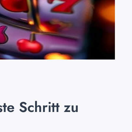
te Schritt zu