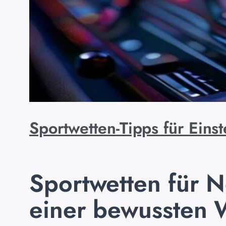
Sportwetten-Tipps für Einst
Sportwetten für Ne
einer bewussten 