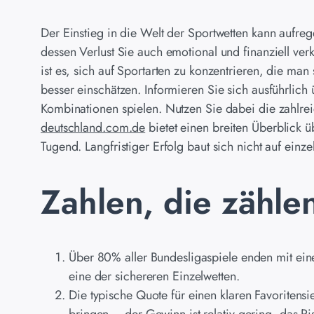
Der Einstieg in die Welt der Sportwetten kann aufre
dessen Verlust Sie auch emotional und finanziell ver
ist es, sich auf Sportarten zu konzentrieren, die m
besser einschätzen. Informieren Sie sich ausführli
Kombinationen spielen. Nutzen Sie dabei die zahlrei
deutschland.com.de
bietet einen breiten Überblick ü
Tugend. Langfristiger Erfolg baut sich nicht auf ein
Zahlen, die zähle
Über 80% aller Bundesligaspiele enden mit ei
eine der sichereren Einzelwetten.
Die typische Quote für einen klaren Favoriten
bringen – der Gewinn ist relativ gering, das Ri