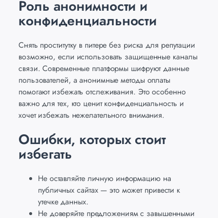
Роль анонимности и
конфиденциальности
Снять проститутку в питере без риска для репутации
Get Ganpati-Ready!
возможно, если использовать защищенные каналы
связи. Современные платформы шифруют данные
Explore our exclusive collection of Ganpati Makars &
пользователей, а анонимные методы оплаты
Premium Backdrop Panels – crafted for a truly
помогают избежать отслеживания. Это особенно
memorable celebration.
важно для тех, кто ценит конфиденциальность и
хочет избежать нежелательного внимания.
Every piece reflects devotion, elegance, and the
spirit of the festival.
Ошибки, которых стоит
избегать
Не оставляйте личную информацию на
публичных сайтах — это может привести к
утечке данных.
Не доверяйте предложениям с завышенными