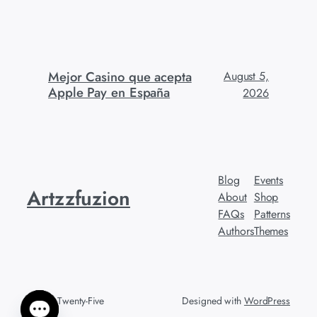
Mejor Casino que acepta
August 5,
Apple Pay en España
2026
Blog
Events
Artzzfuzion
About
Shop
FAQs
Patterns
Authors
Themes
Twenty Twenty-Five
Designed with
WordPress