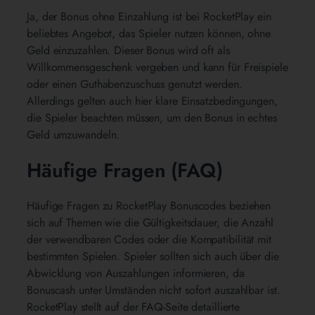
Ja, der Bonus ohne Einzahlung ist bei RocketPlay ein
beliebtes Angebot, das Spieler nutzen können, ohne
Geld einzuzahlen. Dieser Bonus wird oft als
Willkommensgeschenk vergeben und kann für Freispiele
oder einen Guthabenzuschuss genutzt werden.
Allerdings gelten auch hier klare Einsatzbedingungen,
die Spieler beachten müssen, um den Bonus in echtes
Geld umzuwandeln.
Häufige Fragen (FAQ)
Häufige Fragen zu RocketPlay Bonuscodes beziehen
sich auf Themen wie die Gültigkeitsdauer, die Anzahl
der verwendbaren Codes oder die Kompatibilität mit
bestimmten Spielen. Spieler sollten sich auch über die
Abwicklung von Auszahlungen informieren, da
Bonuscash unter Umständen nicht sofort auszahlbar ist.
RocketPlay stellt auf der FAQ-Seite detaillierte