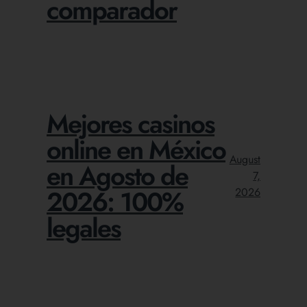
comparador
Mejores casinos
online en México
August
en Agosto de
7,
2026: 100%
2026
legales