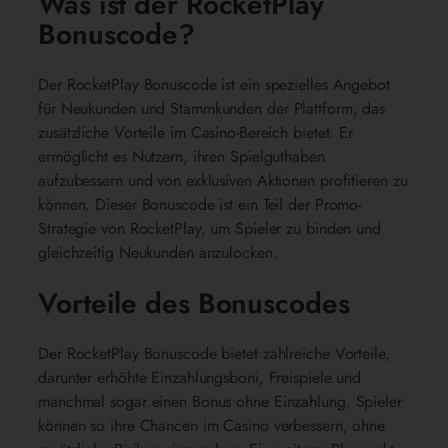
Was ist der RocketPlay
Bonuscode?
Der RocketPlay Bonuscode ist ein spezielles Angebot
für Neukunden und Stammkunden der Plattform, das
zusätzliche Vorteile im Casino-Bereich bietet. Er
ermöglicht es Nutzern, ihren Spielguthaben
aufzubessern und von exklusiven Aktionen profitieren zu
können. Dieser Bonuscode ist ein Teil der Promo-
Strategie von RocketPlay, um Spieler zu binden und
gleichzeitig Neukunden anzulocken.
Vorteile des Bonuscodes
Der RocketPlay Bonuscode bietet zahlreiche Vorteile,
darunter erhöhte Einzahlungsboni, Freispiele und
manchmal sogar einen Bonus ohne Einzahlung. Spieler
können so ihre Chancen im Casino verbessern, ohne