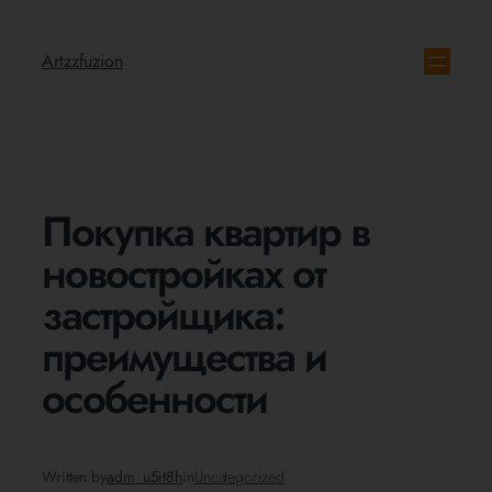
Artzzfuzion
Покупка квартир в
новостройках от
застройщика:
преимущества и
особенности
Written by
adm_u5it8h
in
Uncategorized